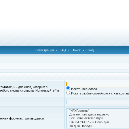
Регистрация
•
FAQ
•
Поиск
•
Вход
ультатах, и
-
для слов, которых в
Искать все слова
любого слова из списка. Используйте
*
в
Искать любое слово/поиск с языком з
женных форумах производится