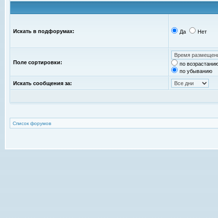
Искать в подфорумах:
Да
Нет
Поле сортировки:
по возрастани
по убыванию
Искать сообщения за:
Список форумов