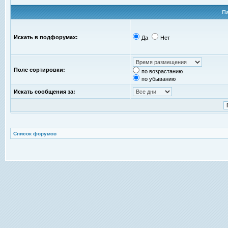
П
Искать в подфорумах:
Да
Нет
Поле сортировки:
по возрастанию
по убыванию
Искать сообщения за:
Список форумов