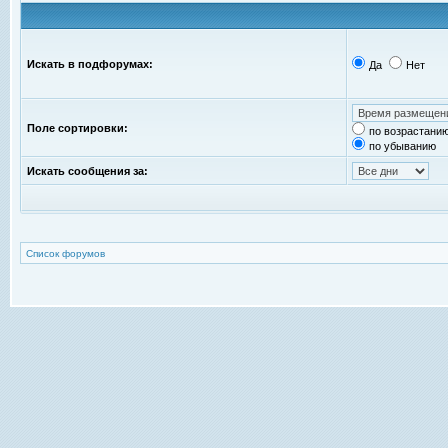
Искать в подфорумах:
Да
Нет
Поле сортировки:
по возрастани
по убыванию
Искать сообщения за:
Список форумов