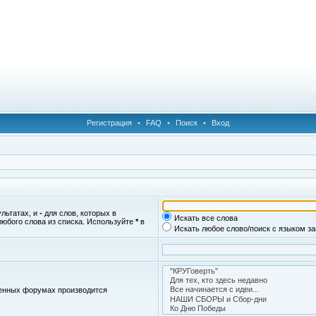
Регистрация
•
FAQ
•
Поиск
•
Вход
ультатах, и
-
для слов, которых в
Искать все слова
любого слова из списка. Используйте
*
в
Искать любое слово/поиск с языком з
женных форумах производится