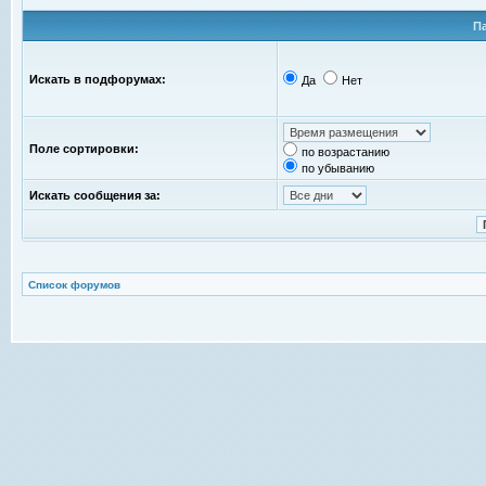
П
Искать в подфорумах:
Да
Нет
Поле сортировки:
по возрастанию
по убыванию
Искать сообщения за:
Список форумов