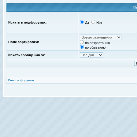
П
Искать в подфорумах:
Да
Нет
Поле сортировки:
по возрастанию
по убыванию
Искать сообщения за:
Список форумов