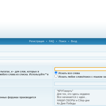
Регистрация
•
FAQ
•
Поиск
•
Вход
ультатах, и
-
для слов, которых в
Искать все слова
любого слова из списка. Используйте
*
в
Искать любое слово/поиск с языком з
женных форумах производится