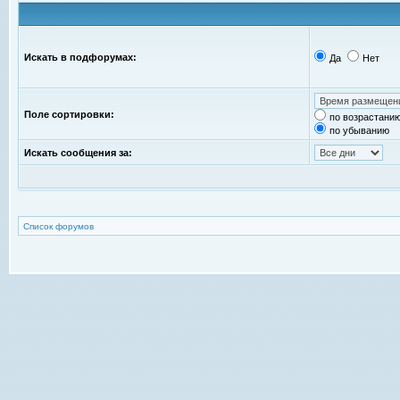
Искать в подфорумах:
Да
Нет
Поле сортировки:
по возрастани
по убыванию
Искать сообщения за:
Список форумов