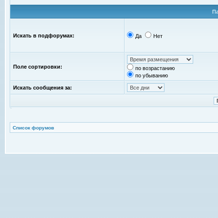
П
Искать в подфорумах:
Да
Нет
Поле сортировки:
по возрастанию
по убыванию
Искать сообщения за:
Список форумов