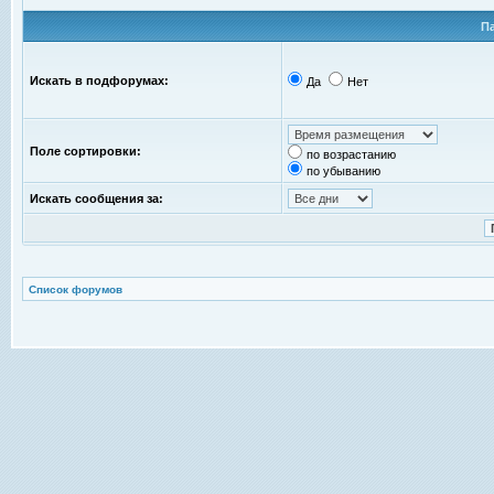
П
Искать в подфорумах:
Да
Нет
Поле сортировки:
по возрастанию
по убыванию
Искать сообщения за:
Список форумов