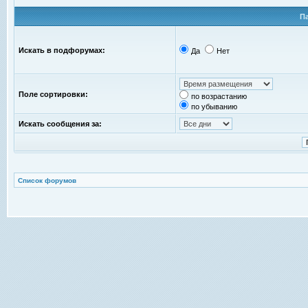
П
Искать в подфорумах:
Да
Нет
Поле сортировки:
по возрастанию
по убыванию
Искать сообщения за:
Список форумов