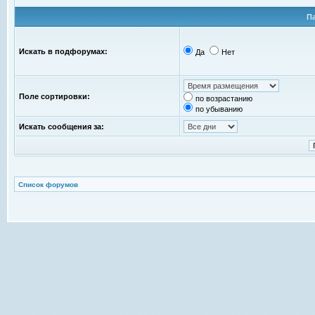
П
Искать в подфорумах:
Да
Нет
Поле сортировки:
по возрастанию
по убыванию
Искать сообщения за:
Список форумов