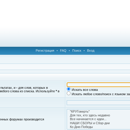
Регистрация
•
FAQ
•
Поиск
•
Вход
ультатах, и
-
для слов, которых в
Искать все слова
любого слова из списка. Используйте
*
в
Искать любое слово/поиск с языком з
женных форумах производится