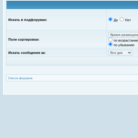
Искать в подфорумах:
Да
Нет
Поле сортировки:
по возрастани
по убыванию
Искать сообщения за:
Список форумов