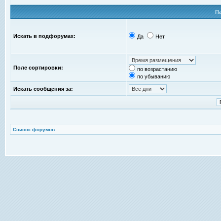
П
Искать в подфорумах:
Да
Нет
Поле сортировки:
по возрастанию
по убыванию
Искать сообщения за:
Список форумов