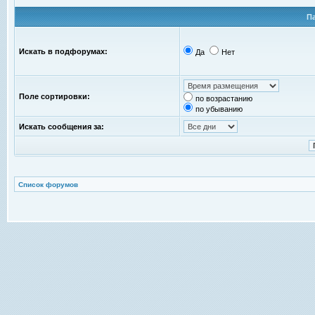
П
Искать в подфорумах:
Да
Нет
Поле сортировки:
по возрастанию
по убыванию
Искать сообщения за:
Список форумов