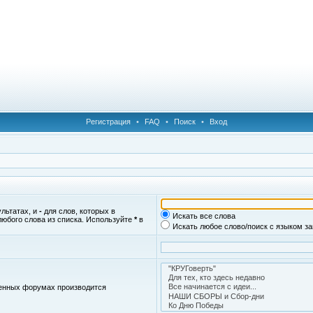
Регистрация
•
FAQ
•
Поиск
•
Вход
ультатах, и
-
для слов, которых в
Искать все слова
любого слова из списка. Используйте
*
в
Искать любое слово/поиск с языком з
женных форумах производится