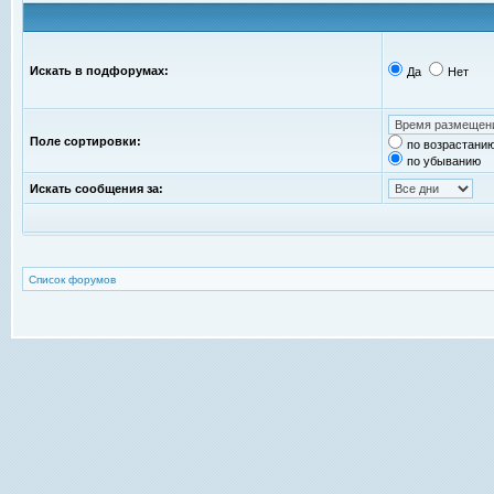
Искать в подфорумах:
Да
Нет
Поле сортировки:
по возрастани
по убыванию
Искать сообщения за:
Список форумов