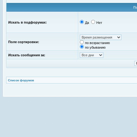
П
Искать в подфорумах:
Да
Нет
Поле сортировки:
по возрастанию
по убыванию
Искать сообщения за:
Список форумов