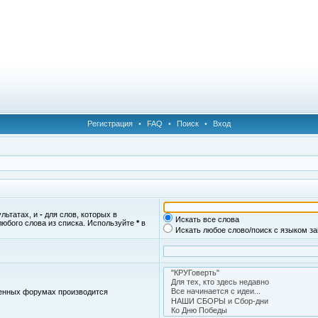
Регистрация
•
FAQ
•
Поиск
•
Вход
ультатах, и
-
для слов, которых в
Искать все слова
любого слова из списка. Используйте
*
в
Искать любое слово/поиск с языком з
женных форумах производится