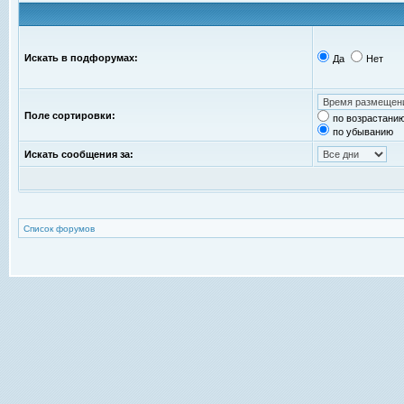
Искать в подфорумах:
Да
Нет
Поле сортировки:
по возрастани
по убыванию
Искать сообщения за:
Список форумов