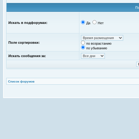
П
Искать в подфорумах:
Да
Нет
Поле сортировки:
по возрастанию
по убыванию
Искать сообщения за:
Список форумов