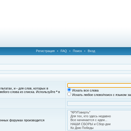
Регистрация
•
FAQ
•
Поиск
•
Вход
ультатах, и
-
для слов, которых в
Искать все слова
любого слова из списка. Используйте
*
в
Искать любое слово/поиск с языком з
женных форумах производится