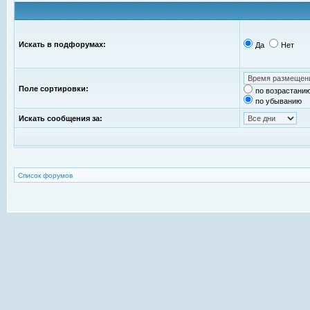
Искать в подфорумах:
Да
Нет
Поле сортировки:
по возрастани
по убыванию
Искать сообщения за:
Список форумов