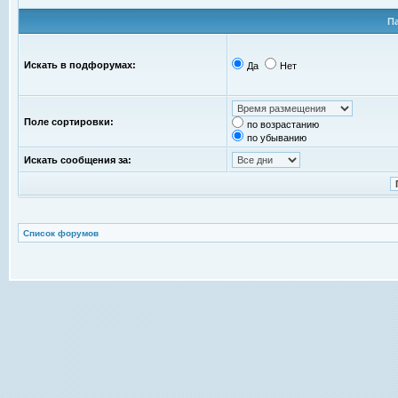
П
Искать в подфорумах:
Да
Нет
Поле сортировки:
по возрастанию
по убыванию
Искать сообщения за:
Список форумов