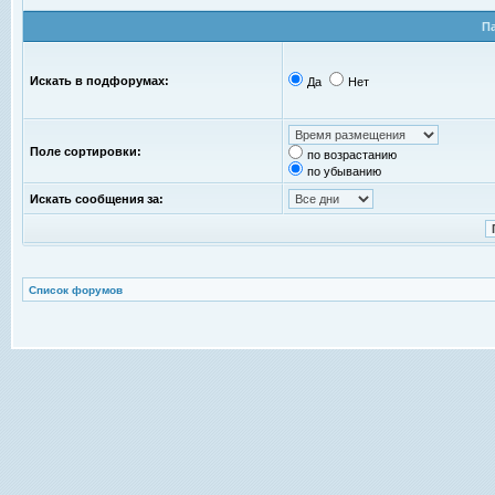
П
Искать в подфорумах:
Да
Нет
Поле сортировки:
по возрастанию
по убыванию
Искать сообщения за:
Список форумов