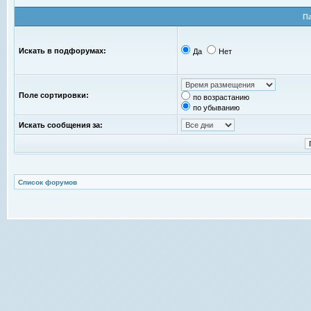
П
Искать в подфорумах:
Да
Нет
Поле сортировки:
по возрастанию
по убыванию
Искать сообщения за:
Список форумов