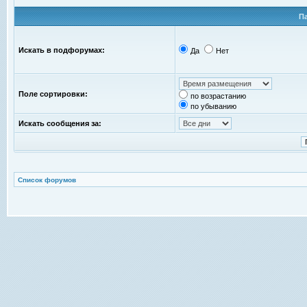
П
Искать в подфорумах:
Да
Нет
Поле сортировки:
по возрастанию
по убыванию
Искать сообщения за:
Список форумов