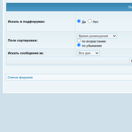
П
Искать в подфорумах:
Да
Нет
Поле сортировки:
по возрастанию
по убыванию
Искать сообщения за:
Список форумов