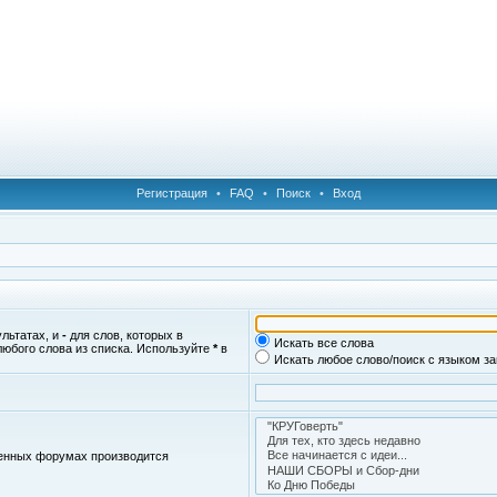
Регистрация
•
FAQ
•
Поиск
•
Вход
ультатах, и
-
для слов, которых в
Искать все слова
любого слова из списка. Используйте
*
в
Искать любое слово/поиск с языком з
женных форумах производится