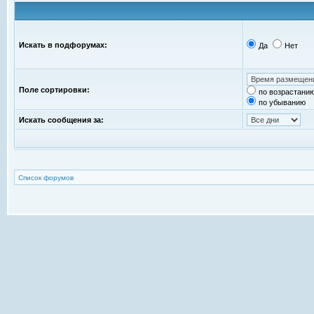
Искать в подфорумах:
Да
Нет
Поле сортировки:
по возрастани
по убыванию
Искать сообщения за:
Список форумов