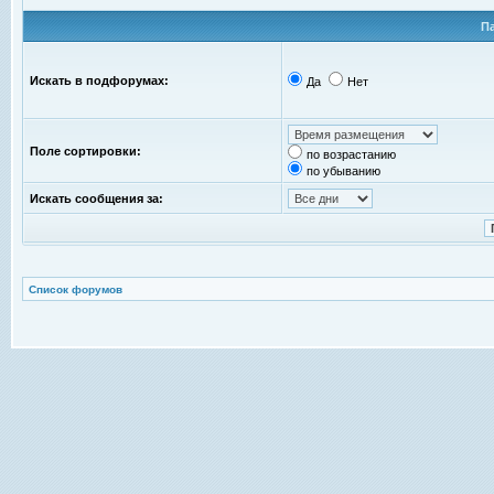
П
Искать в подфорумах:
Да
Нет
Поле сортировки:
по возрастанию
по убыванию
Искать сообщения за:
Список форумов