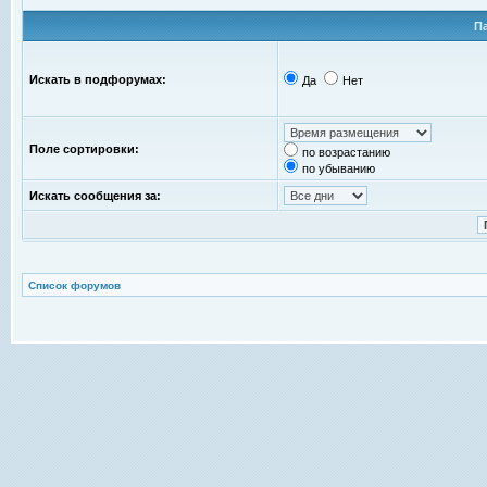
П
Искать в подфорумах:
Да
Нет
Поле сортировки:
по возрастанию
по убыванию
Искать сообщения за:
Список форумов