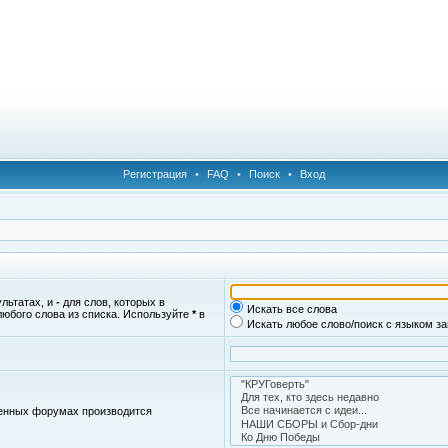
Регистрация
•
FAQ
•
Поиск
•
Вход
ультатах, и
-
для слов, которых в
Искать все слова
любого слова из списка. Используйте
*
в
Искать любое слово/поиск с языком з
женных форумах производится