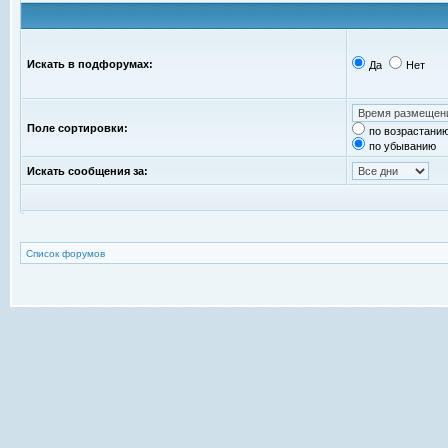
Искать в подфорумах:
Да
Нет
Поле сортировки:
по возрастани
по убыванию
Искать сообщения за:
Список форумов