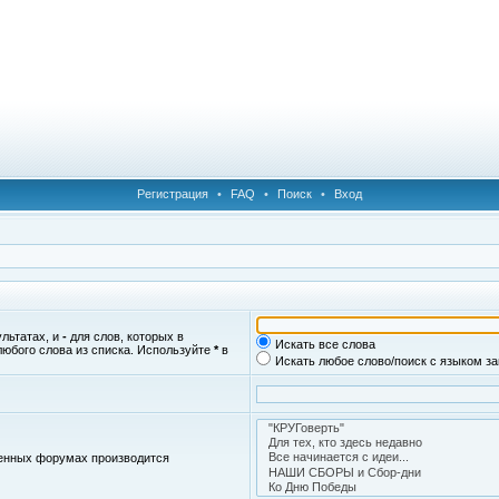
Регистрация
•
FAQ
•
Поиск
•
Вход
ультатах, и
-
для слов, которых в
Искать все слова
любого слова из списка. Используйте
*
в
Искать любое слово/поиск с языком з
женных форумах производится