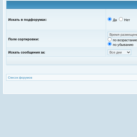
Искать в подфорумах:
Да
Нет
Поле сортировки:
по возрастани
по убыванию
Искать сообщения за:
Список форумов