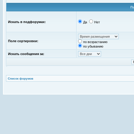
П
Искать в подфорумах:
Да
Нет
Поле сортировки:
по возрастанию
по убыванию
Искать сообщения за:
Список форумов