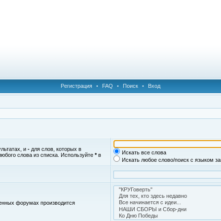
Регистрация
•
FAQ
•
Поиск
•
Вход
ультатах, и
-
для слов, которых в
Искать все слова
любого слова из списка. Используйте
*
в
Искать любое слово/поиск с языком з
женных форумах производится