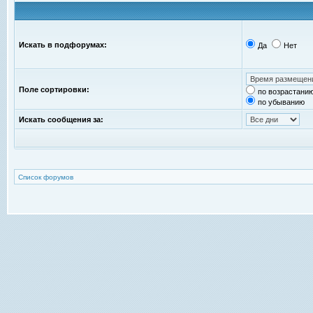
Искать в подфорумах:
Да
Нет
Поле сортировки:
по возрастани
по убыванию
Искать сообщения за:
Список форумов