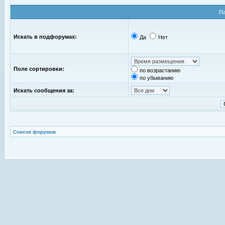
П
Искать в подфорумах:
Да
Нет
Поле сортировки:
по возрастанию
по убыванию
Искать сообщения за:
Список форумов