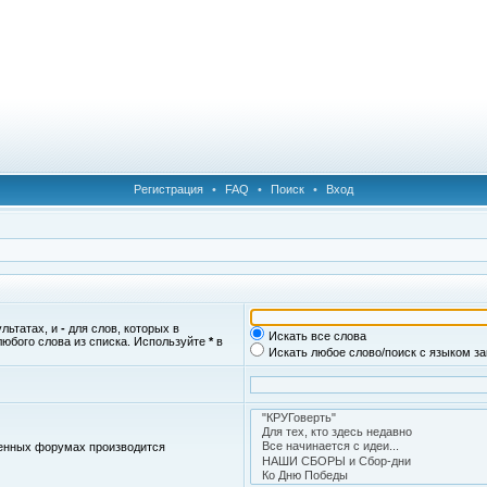
Регистрация
•
FAQ
•
Поиск
•
Вход
ультатах, и
-
для слов, которых в
Искать все слова
любого слова из списка. Используйте
*
в
Искать любое слово/поиск с языком з
женных форумах производится