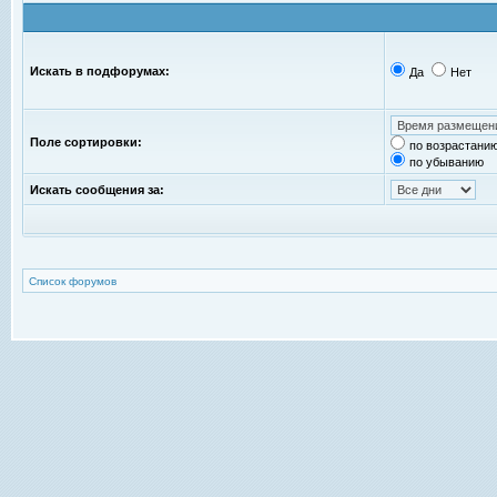
Искать в подфорумах:
Да
Нет
Поле сортировки:
по возрастани
по убыванию
Искать сообщения за:
Список форумов