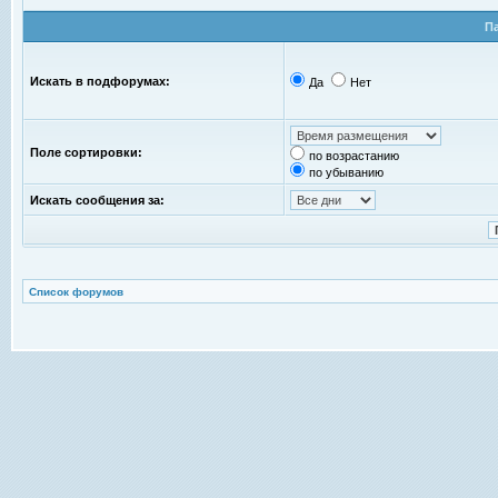
П
Искать в подфорумах:
Да
Нет
Поле сортировки:
по возрастанию
по убыванию
Искать сообщения за:
Список форумов