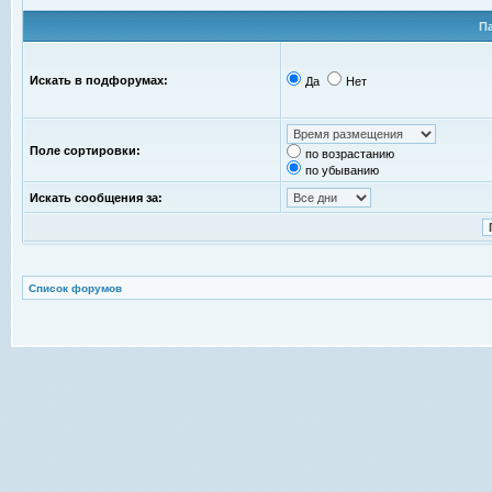
П
Искать в подфорумах:
Да
Нет
Поле сортировки:
по возрастанию
по убыванию
Искать сообщения за:
Список форумов