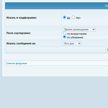
П
Искать в подфорумах:
Да
Нет
Поле сортировки:
по возрастанию
по убыванию
Искать сообщения за:
Список форумов