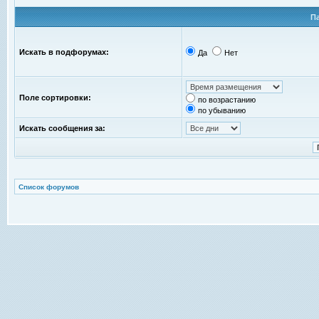
П
Искать в подфорумах:
Да
Нет
Поле сортировки:
по возрастанию
по убыванию
Искать сообщения за:
Список форумов