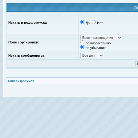
П
Искать в подфорумах:
Да
Нет
Поле сортировки:
по возрастанию
по убыванию
Искать сообщения за:
Список форумов