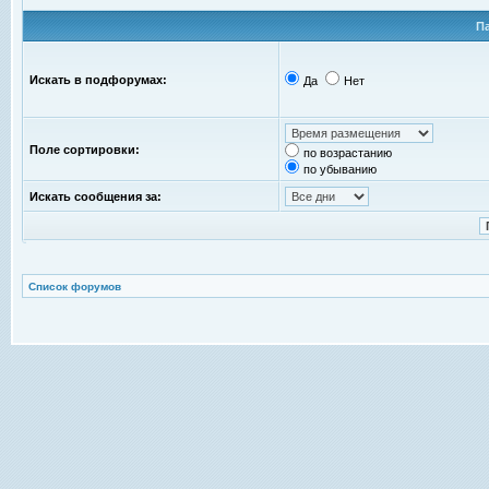
П
Искать в подфорумах:
Да
Нет
Поле сортировки:
по возрастанию
по убыванию
Искать сообщения за:
Список форумов