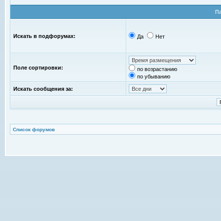
П
Искать в подфорумах:
Да
Нет
Поле сортировки:
по возрастанию
по убыванию
Искать сообщения за:
Список форумов