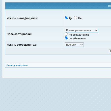
П
Искать в подфорумах:
Да
Нет
Поле сортировки:
по возрастанию
по убыванию
Искать сообщения за:
Список форумов