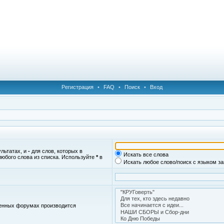
Регистрация
•
FAQ
•
Поиск
•
Вход
ультатах, и
-
для слов, которых в
Искать все слова
любого слова из списка. Используйте
*
в
Искать любое слово/поиск с языком з
женных форумах производится