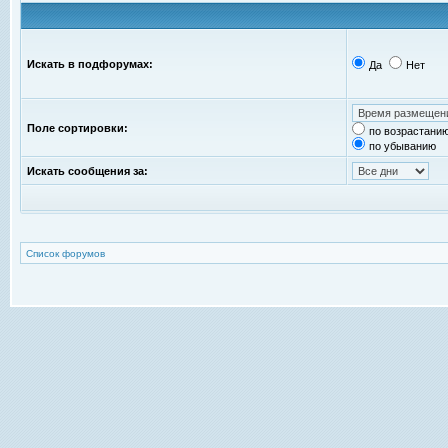
Искать в подфорумах:
Да
Нет
Поле сортировки:
по возрастани
по убыванию
Искать сообщения за:
Список форумов