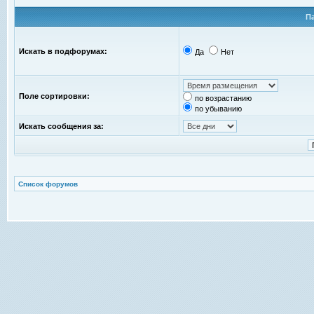
П
Искать в подфорумах:
Да
Нет
Поле сортировки:
по возрастанию
по убыванию
Искать сообщения за:
Список форумов