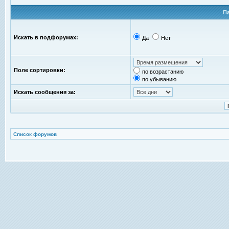
П
Искать в подфорумах:
Да
Нет
Поле сортировки:
по возрастанию
по убыванию
Искать сообщения за:
Список форумов