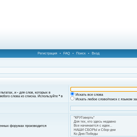
Регистрация
•
FAQ
•
Поиск
•
Вход
ультатах, и
-
для слов, которых в
Искать все слова
любого слова из списка. Используйте
*
в
Искать любое слово/поиск с языком з
женных форумах производится