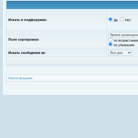
Искать в подфорумах:
Да
Нет
Поле сортировки:
по возрастани
по убыванию
Искать сообщения за:
Список форумов