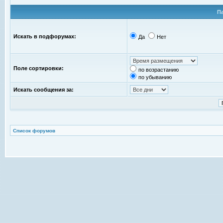
П
Искать в подфорумах:
Да
Нет
Поле сортировки:
по возрастанию
по убыванию
Искать сообщения за:
Список форумов