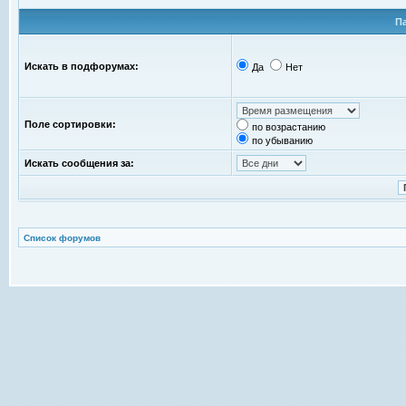
П
Искать в подфорумах:
Да
Нет
Поле сортировки:
по возрастанию
по убыванию
Искать сообщения за:
Список форумов