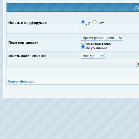
П
Искать в подфорумах:
Да
Нет
Поле сортировки:
по возрастанию
по убыванию
Искать сообщения за:
Список форумов