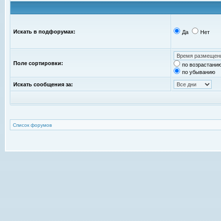
Искать в подфорумах:
Да
Нет
Поле сортировки:
по возрастани
по убыванию
Искать сообщения за:
Список форумов