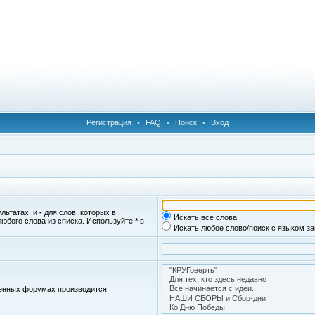
Регистрация
•
FAQ
•
Поиск
•
Вход
ультатах, и
-
для слов, которых в
Искать все слова
любого слова из списка. Используйте
*
в
Искать любое слово/поиск с языком з
женных форумах производится