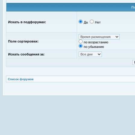
П
Искать в подфорумах:
Да
Нет
Поле сортировки:
по возрастанию
по убыванию
Искать сообщения за:
Список форумов