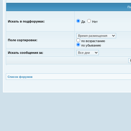
П
Искать в подфорумах:
Да
Нет
Поле сортировки:
по возрастанию
по убыванию
Искать сообщения за:
Список форумов